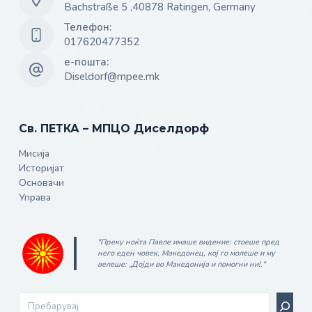
Bachstraße 5 ,40878 Ratingen, Germany
Телефон:
017620477352
е-пошта:
Diseldorf@mpee.mk
Св. ПЕТКА – МПЦО Диселдорф
Мисија
Историјат
Основачи
Управа
"Преку ноќта Павле имаше видение: стоеше пред
него еден човек, Ма­ке­до­нец, кој го молеше и му
велеше: „Дојди во Македонија и помогни ни!."
Search