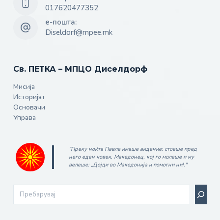
017620477352
е-пошта:
Diseldorf@mpee.mk
Св. ПЕТКА – МПЦО Диселдорф
Мисија
Историјат
Основачи
Управа
"Преку ноќта Павле имаше видение: стоеше пред
него еден човек, Ма­ке­до­нец, кој го молеше и му
велеше: „Дојди во Македонија и помогни ни!."
Search