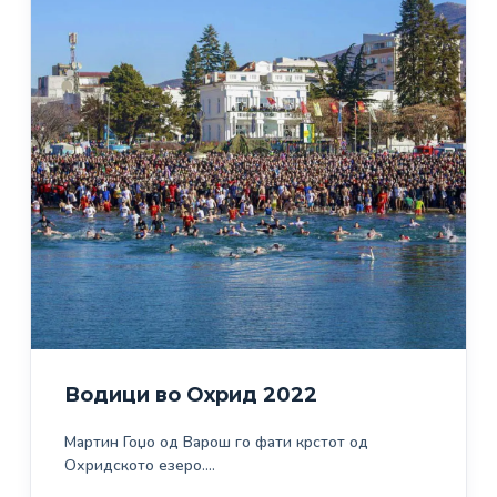
Водици во Охрид 2022
Мартин Гоџо од Варош го фати крстот од
Охридското езеро.…