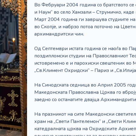
Во Фебруари 2004 година со братството се 
и Наум“ во село Хамзали – Струмичко, каде 
Март 2004 година ги завршува студиите н
во Скопје, и набрзо потоа поточно на Цвет
архимандритски чин.
Од Септември истата година се наоѓа во Па
поздипломски студии на Православниот Тео
истовремено е и парохиски свештеник во
„Св.Климент Охридски“ – Париз и „Св.Илија“
На Синодската седница во Април 2005 год
Македонската Православна Црква го вброју
заедно со останатите двајца Архимандрити
На празникот на сите Македонски светител
храм на „Свети Пантелемон“ и „Свети Клим
катедралната црква на Охридските Архиеп