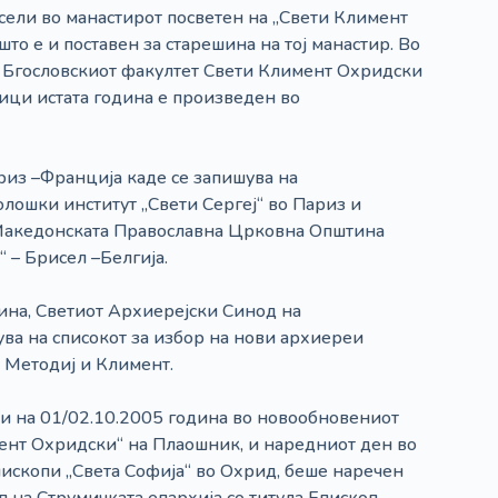
сели во манастирот посветен на „Свети Климент
што е и поставен за старешина на тој манастир. Во
а Бгословскиот факултет Свети Климент Охридски
ници истата година е произведен во
риз –Франција каде се запишува на
лошки институт „Свети Сергеј“ во Париз и
 Македонската Православна Црковна Општина
 – Брисел –Белгија.
ина, Светиот Архиерејски Синод на
ва на списокот за избор на нови архиереи
 Методиј и Климент.
и на 01/02.10.2005 година во новообновениот
ент Охридски“ на Плаошник, и наредниот ден во
ископи „Света Софија“ во Охрид, беше наречен