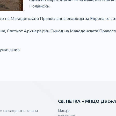
односно хиротонисан за за викарен епископ
Полјански.
ор на Македонската Православна епархија за Европа со си
на, Светиот Архиерејски Синод на Македонската Правосл
ски јазик.
Св. ПЕТКА – МПЦО Дисе
е на следните начини:
Мисија