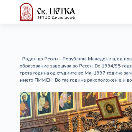
S
k
i
p
t
o
c
o
Роден во Ресен – Република Македонија, од прав
n
образование завршува во Ресен. Во 1994/95 годи
t
трета година од студиите во Мај 1997 година зам
e
името ПИМЕН. Во таа година ракоположен е и во 
n
t