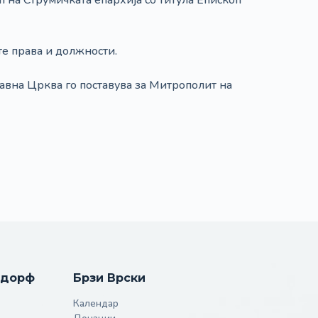
 на Струмичката епархија со титула Епископ
те права и должности.
авна Црква го поставува за Митрополит на
лдорф
Брзи Врски
Календар