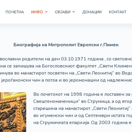
ПОЧЕТНА
ИНФО
ОБЈАВИ
ДОНАЦИИ
КОНТАКТ
Биографија на Митрополит Европски г.Пимен
ославни родители на ден 03.10.1971 година , со световн
на се запишува на Богословскиот факултет „Свети Климен
инува во манастирот посветен на „Свети Леонитиј“ во Водо
јероѓаконски чин а потоа и во јеромонашки од надлежнио
Во почетокот на 1998 година е поставен за
Свештеномаченици“ во Струмица, а од втора
старешина на манастирот „Свети Леонитиј“
во игуменски чин и од Септември истата г
на Струмичката епархија. Од 2003 година е