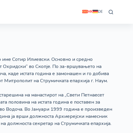
MK
DE
о име Сотир Илиевски. Основно и средно
т Охридски“ во Скопје. По за-вршувањето на
ча, каде истата година е замонашен и го добива
т Митрополит на Струмичката епархија г. Наум.
 старешина на манастирот на „Свети Петнаесет
та половина на истата година е поставен за
 во Водоча. Во Јануари 1999 година е произведен
одина ја врши должноста Архиерејски намесник
 на должноста секретар на Струмичката епархија.